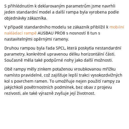
S přihlédnutím k deklarovaným parametrům jsme navrhli
jeden standardní model a další rampa byla vyrobena podle
objednávky zákazníka.
V případě standardního modelu se zákazník přiblížil k
mobilní
nakládací rampě
AUSBAU PRO8 s nosností 8 tun s
nastavitelnými opěrnými rameny.
Druhou rampou byla řada SPCL, která poskytla nestandardní
parametry, konkrétně upravenou délku horizontální části.
Současně měla také podpůrné nohy jako další možnosti.
Obě rampy měly zinkem potaženou vroubkovanou mřížku
namísto pravidelné, což zajišťuje lepší trakci vysokozdvižných
kol s povrchem ramen. To umožňuje nejen použití rampy za
jakýchkoli povětrnostních podmínek, bez obav z projevu
rezivosti, ale také výrazně zvyšuje její životnost.