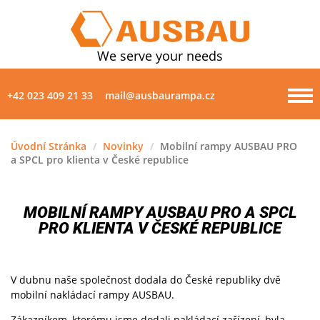
We serve your needs
+42 023 409 21 33
mail@ausbaurampa.cz
Úvodní Stránka
/
Novinky
/
Mobilní rampy AUSBAU PRO
a SPCL pro klienta v České republice
PRODUKTY
O NÁS
MOBILNÍ RAMPY AUSBAU PRO A SPCL
PRO KLIENTA V ČESKÉ REPUBLICE
NOVINKY
GALERIE
V dubnu naše společnost dodala do České republiky dvě
mobilní nakládací rampy AUSBAU.
KONTAKTY
Zákazníkem, kterému jsme dodali nakládací zařízení, byla